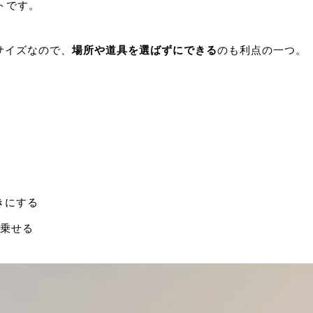
トです。
サイズなので、
場所や道具を選ばずにできる
のも利点の一つ。
。
きにする
を乗せる