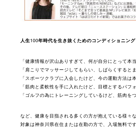
人生100年時代を生き抜くためのコンディショニン
「健康情報が沢山ありすぎて、
何が自分にとって本
「肩こりでマッサージしてもらい、
しばらくすると
「スポーツクラブに入会したけど、
今の運動方法は
「筋肉と柔軟性を手に入れたけど、
目標とするパフ
「ゴルフの為にトレーニングしているけど、
筋肉を
など、
健康を目指される多くの方が抱えている様々
対象は神奈川県在住または在勤の方で、入場無料で