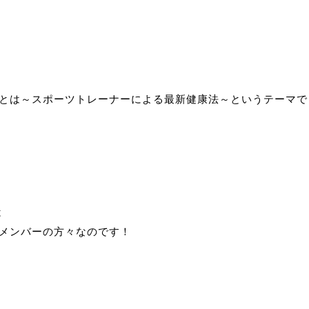
グとは～
スポーツトレーナーによる最新健康法～というテーマで
は
をとったメンバーの方々なのです！