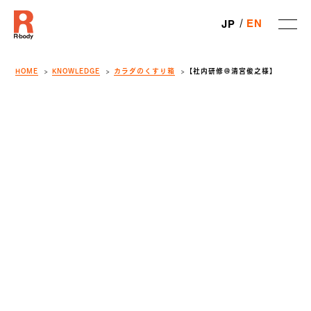
EN
JP
HOME
KNOWLEDGE
カラダのくすり箱
【社内研修＠清宮俊之様】
SHARE
R-body
、全メンバーが恵比寿店に集合し社内研修を行いました。
の研修は、R-bodyメンバーそれぞれが
のR-
bodyをどのように考えるか？