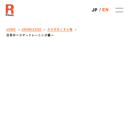
EN
JP
HOME
KNOWLEDGE
カラダのくすり箱
日常の一コマ〜トレーニング編〜
SHARE
R-body
こんにちは。
は山本が担当いたします。