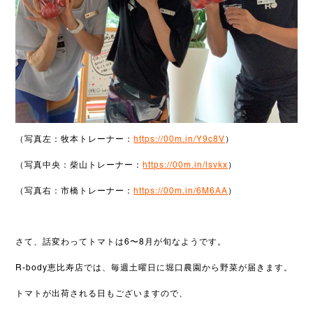
（写真左：牧本トレーナー：
https://00m.in/Y9c8V
）
（写真中央：柴山トレーナー：
https://00m.in/lsvkx
）
（写真右：市橋トレーナー：
https://00m.in/6M6AA
）
さて、話変わってトマトは6〜8月が旬なようです。
R-body恵比寿店では、毎週土曜日に堀口農園から野菜が届きます。
トマトが出荷される日もございますので、