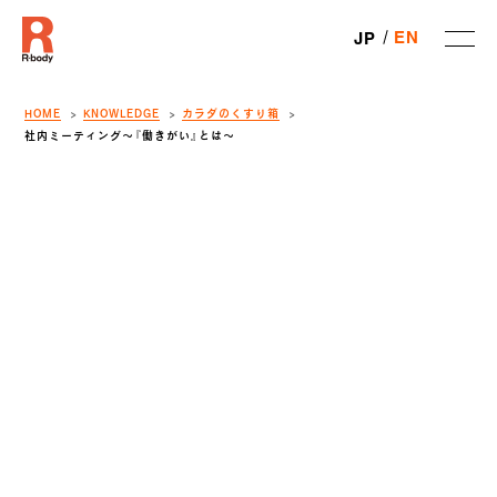
EN
JP
HOME
KNOWLEDGE
カラダのくすり箱
社内ミーティング〜『働きがい』とは〜
SHARE
R-body
の社内ミーティング、
きがい』についてみんなで話しました！