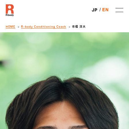
EN
JP
HOME
R-body Conditioning Coach
市橋 洋大