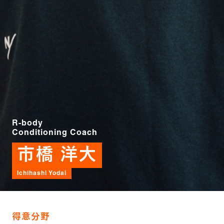
R-body
Conditioning Coach
市橋 洋大
Ichihashi Yodai
得意分野