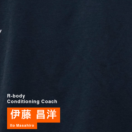
R-body
Conditioning Coach
伊藤 昌洋
Ito Masahiro