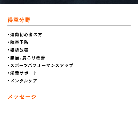
得意分野
・運動初心者の方
・障害予防
・姿勢改善
・腰痛、肩こり改善
・スポーツパフォーマンスアップ
・栄養サポート
・メンタルケア
メッセージ
『自分史上最高のLife performanceを』人のカラダは凄まじ
いポテンシャルを秘めています。
動きの原理原則を理解し、正しくカラダを操る事で誰もが秘
められた能力を発揮出来ます。