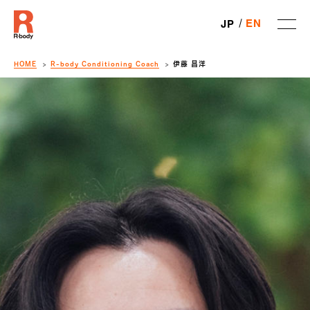
EN
JP
HOME
R-body Conditioning Coach
伊藤 昌洋