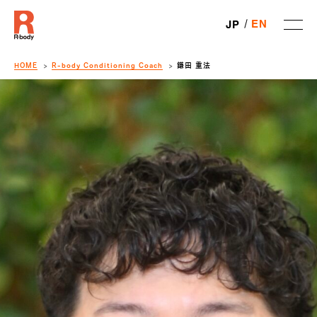
EN
JP
HOME
R-body Conditioning Coach
鎌田 重法