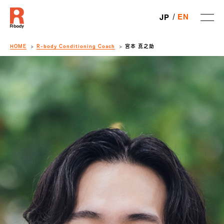
EN
JP
HOME
R-body Conditioning Coach
宮本 真之助