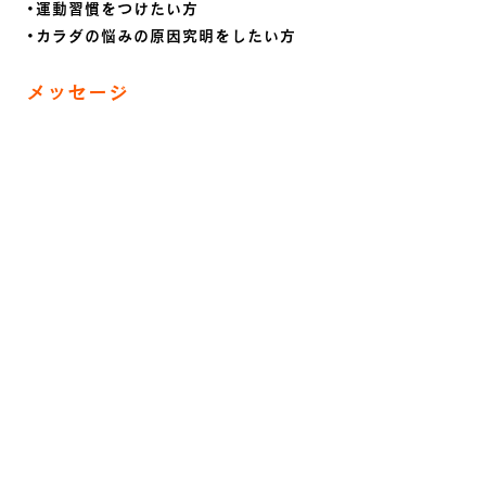
・運動習慣をつけたい方
・カラダの悩みの原因究明をしたい方
メッセージ
皆様のゴールは1つのエクササイズの精度が上がることでは
なく、ライフパフォーマンスが上がる事だと思います。
お一人お一人の調子、状況に合わせて、「今必要な事」「長期
的に見て必要な事」をお伝えしながらトレーニングしていき
ます。
成果にこだわって、全力で皆様のサポートをさせていただき
ます！
資格
R-body認定コンディショニングコーチ（R-CCC）
JATI-ATI（日本トレーニング指導者協会認定 トレーニング