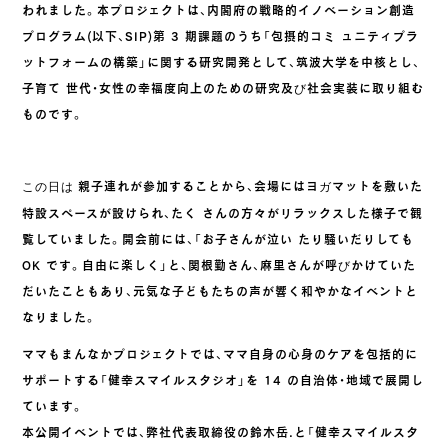
われました。本プロジェクトは、内閣府の戦略的イノベーション創造
プログラム(以下、SIP)第 3 期課題のうち「包摂的コミ ュニティプラ
ットフォームの構築」に関する研究開発として、筑波大学を中核とし、
子育て 世代・女性の幸福度向上のための研究及び社会実装に取り組む
ものです。
親子連れが参加することから、会場にはヨガマットを敷いた
この日は
特設スペースが設けられ、たく さんの方々がリラックスした様子で観
覧していました。開会前には、「お子さんが泣い たり騒いだりしても
OK です。自由に楽しく」と、関根勤さん、麻里さんが呼びかけていた
だいたこともあり、元気な子どもたちの声が響く和やかなイベントと
なりました。
ママもまんなかプロジェクトでは、ママ自身の心身のケアを包括的に
サポートする「健幸スマイルスタジオ」を 14 の自治体・地域で展開し
ています。
本公開イベントでは、弊社代表取締役の鈴木岳.と「健幸スマイルスタ