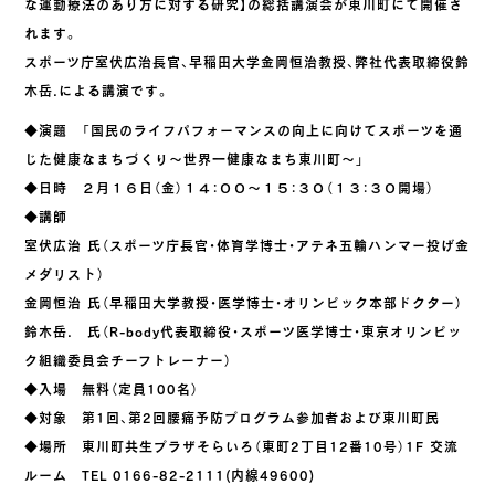
な運動療法のあり方に対する研究】の総括講演会が東川町にて開催さ
れます。
スポーツ庁室伏広治長官、早稲田大学金岡恒治教授、弊社代表取締役鈴
木岳.による講演です。
◆演題 「国民のライフパフォーマンスの向上に向けてスポーツを通
じた健康なまちづくり～世界一健康なまち東川町～」
◆日時 ２月１６日（金）１４：００～１５：３０（１３：３０開場）
◆講師
室伏広治 氏（スポーツ庁長官・体育学博士・アテネ五輪ハンマー投げ金
メダリスト）
金岡恒治 氏（早稲田大学教授・医学博士・オリンピック本部ドクター）
鈴木岳. 氏（R-body代表取締役・スポーツ医学博士・東京オリンピッ
ク組織委員会チーフトレーナー）
◆入場 無料（定員100名）
◆対象 第1回、第2回腰痛予防プログラム参加者および東川町民
◆場所 東川町共生プラザそらいろ（東町2丁目12番10号）1F 交流
ルーム TEL 0166-82-2111(内線49600)