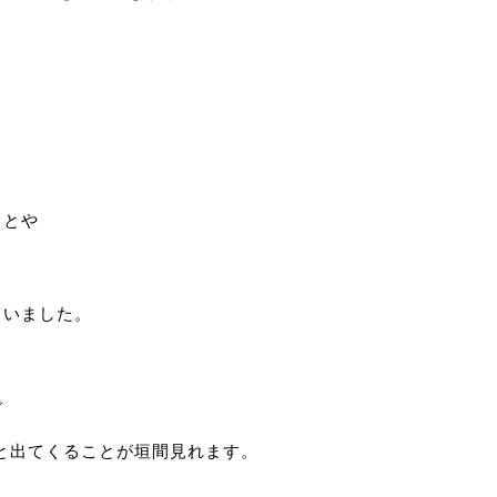
ことや
ていました。
で
自然と出てくることが垣間見れます。