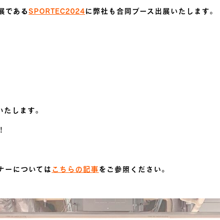
展である
SPORTEC2024
に弊社も合同ブース出展いたします。
。
いたします。
！
ナーについては
こちらの記事
をご参照ください。