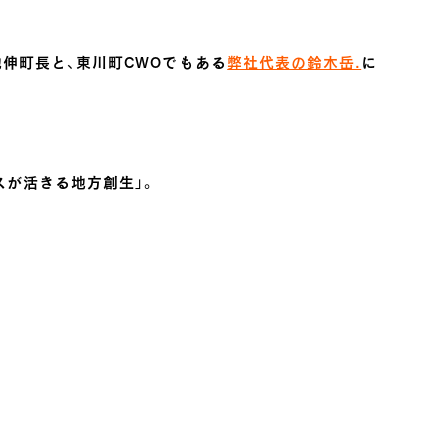
菊地伸町長と、東川町CWOでもある
弊社代表の鈴木岳.
に
スが活きる地方創生」。
。