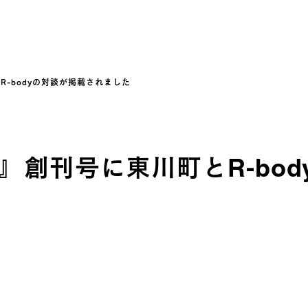
川町とR-bodyの対談が掲載されました
iness』創刊号に東川町とR-