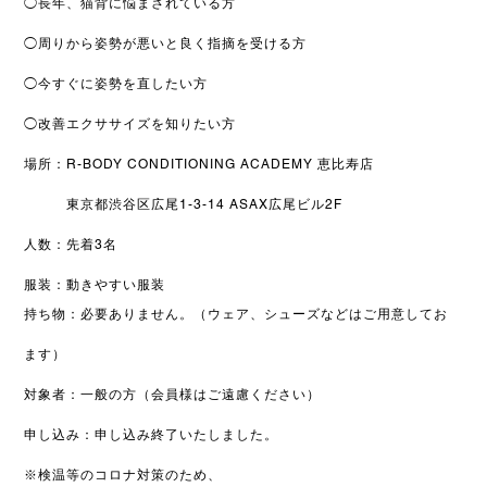
◯長年、猫背に悩まされている方
◯周りから姿勢が悪いと良く指摘を受ける方
◯今すぐに姿勢を直したい方
◯改善エクササイズを知りたい方
場所：R-BODY CONDITIONING ACADEMY 恵比寿店
東京都渋谷区広尾1-3-14 ASAX広尾ビル2F
人数：先着3名
服装：動きやすい服装
持ち物：必要ありません。（ウェア、
シューズなどはご用意してお
ます）
対象者：一般の方（会員様はご遠慮ください）
申し込み：申し込み終了いたしました。
※検温等のコロナ対策のため、