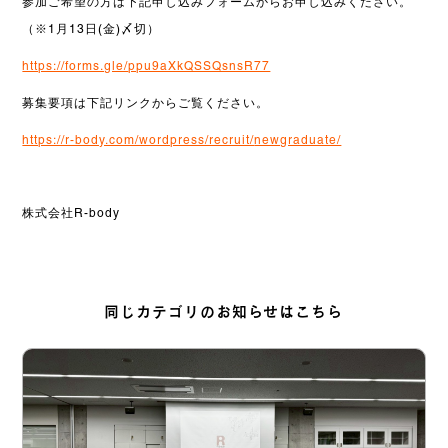
参加ご希望の方は下記申し込みフォームからお申し込みください。
（
※1月13日(金)〆切）
https://forms.gle/
ppu9aXkQSSQsnsR77
募集要項は下記リンクからご覧くだ
さい。
https://r-body.com/wordpress/recruit/
newgraduate/
株式会社R-body
同じカテゴリのお知らせはこちら