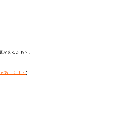
題があるかも？」
解が深まります
)