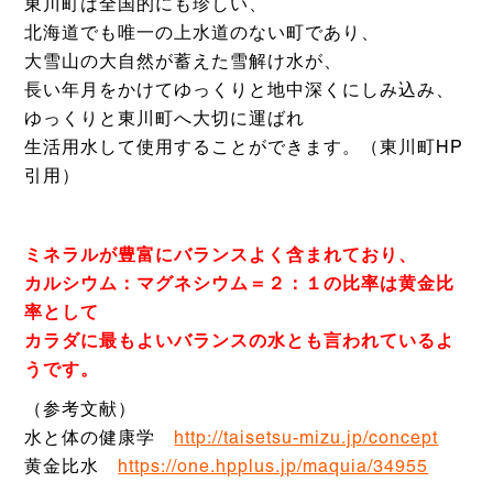
東川町は全国的にも珍しい、
北海道でも唯一の上水道のない町であり、
大雪山の大自然が蓄えた雪解け水が、
長い年月をかけてゆっくりと地中深くにしみ込み、
ゆっくりと東川町へ大切に運ばれ
生活用水して使用することができます。（東川町HP
引用）
ミネラルが豊富にバランスよく含まれており、
カルシウム：マグネシウム＝２：１の比率は黄金比
率として
カラダに最もよいバランスの水とも言われているよ
うです。
（参考文献）
水と体の健康学
http://taisetsu-mizu.jp/concept
黄金比水
https://one.hpplus.jp/maquia/34955