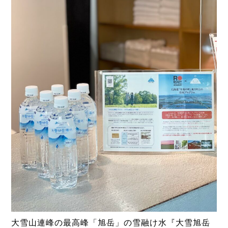
大雪山連峰の最高峰「旭岳」の雪融け水『大雪旭岳