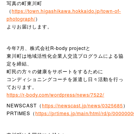
写真の町東川町
（
https://town.higashikawa.hokkaido.jp/town-of-
photograph/
）
よりお届けします。
今年7月、株式会社R-body projectと
東川町は地域活性化企業人交流プログラムによる協
定を締結、
町民の方々の健康をサポートをするために
コンディショニングコーチを派遣し日々活動を行っ
ております。
https://r-body.com/wordpress/news/7522/
NEWSCAST（
https://newscast.jp/news/0325685
）
PRTIMES（
https://prtimes.jp/main/html/rd/p/00000