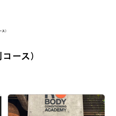
ース）
剖コース）