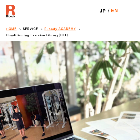
EN
JP
HOME
SERVICE
R-body ACADEMY
Conditioning Exercise Library（CEL）