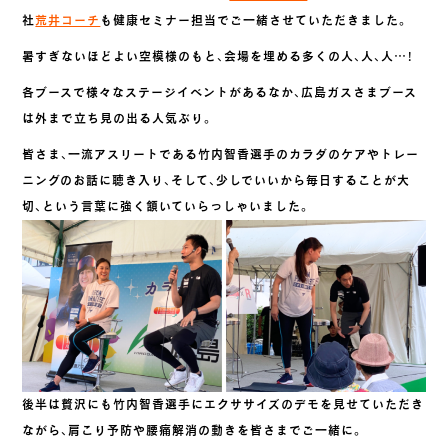
社
荒井コーチ
も健康セミナー担当でご一緒させていただきました。
暑すぎないほどよい空模様のもと、会場を埋める多くの人、人、人…！
各ブースで様々なステージイベントがあるなか、広島ガスさまブース
は外まで立ち見の出る人気ぶり。
皆さま、一流アスリートである竹内智香選手のカラダのケアやトレー
ニングのお話に聴き入り、そして、少しでいいから毎日することが大
切、という言葉に強く頷いていらっしゃいました。
後半は贅沢にも竹内智香選手にエクササイズのデモを見せていただき
ながら、肩こり予防や腰痛解消の動きを皆さまでご一緒に。