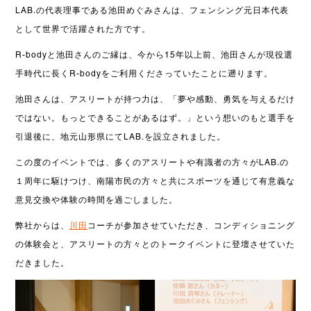
LAB.の代表理事である池田めぐみさんは、フェンシング元日本代表
として世界で活躍された方です。
R-bodyと池田さんのご縁は、今から15年以上前、池田さんが現役選
手時代に長くR-bodyをご利用くださっていたことに遡ります。
池田さんは、アスリートが持つ力は、「夢や感動、勇気を与えるだけ
ではない。もっとできることがあるはず。」という想いのもと選手を
引退後に、地元山形県にてLAB.を設立されました。
この度のイベントでは、多くのアスリートや有識者の方々がLAB.の
１周年に駆けつけ、南陽市民の方々と共にスポーツを通じて有意義な
意見交換や体験の時間を過ごしました。
弊社からは、
川田
コーチが参加させていただき、コンディショニング
の体験会と、アスリートの方々とのトークイベントに登壇させていた
だきました。