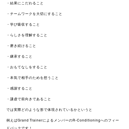
・結果にこだわること
・チームワークを大切にすること
・学び吸収すること
・らしさを理解すること
・磨き続けること
・継承すること
・おもてなしをすること
・本気で相手のためを想うこと
・感謝すること
・謙虚で前向きであること
では実際どのような形で体現されているかというと
例えばGrand Trainerによる
メンバーのR-Conditioningへのフィー
ドバックです！