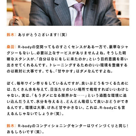
鈴木：
ありがとうございます！（笑）
桑田：
R-bodyの空間ってものすごくセンスがある一方で、豪華なジャ
グジーもないし、必要以上なサービスがありませんよね。そうした明
確なスタンスが、「自分はなにをしに来たのか」という目的意識を思い
出させてくれるんです。トレーニングするためのいい環境を整備する
のは絶対に大事です。でも、「甘やかす」はダメなんですよね。
ぼく、毎年ワイン作りをしているんですが、良いぶどうをつくるために
は、たくさん水を与えて、日当たりのいい場所で栽培すればいいわけじ
ゃない。実は、「もうダメになる限界かな‥‥」という過酷な環境に追
い込んだうえで、水分を与えると、どんどん吸収して良いぶどうができ
るんです。環境は大事、けれど甘やかさない。これは、R-bodyにも言
えるんじゃないでしょうか（笑）。
鈴木：
R-bodyのコンディショニングセンターはワインづくりと同じ！
おもしろいです（笑）。