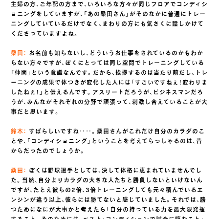
主婦の方、ご年配の方まで、いろいろな方々が同じフロアでコンディシ
ョニングをしていますが、「あの桑田さん」がそのなかに普通にトレー
ニングしていているだけでなく、まわりの方にも気さくに話しかけて
くださっていますよね。
桑田：
お名前も知らないし、どういうお仕事をされているのかもわか
らない方々ですが、ぼくにとっては同じ空間でトレーニングしている
「仲間」という意識なんです。だから、挨拶するのは当たり前だし、トレ
ーニングの成果で体つきが変化した人には「すごいですねぇ！変わりま
したねぇ！」と伝えるんです。アスリートだろうが、ビジネスマンだろ
うが、みんながそれぞれの分野で頑張って、刺激し合えていることが大
事だと思います。
鈴木：
すばらしいですね‥‥。桑田さんがこれだけ自分のカラダのこ
とや、「コンディショニング」ということを考えてらっしゃるのは、昔
からだったのでしょうか。
桑田：
ぼくは野球選手としては、決して体格に恵まれていませんでし
た。当然、自分よりカラダの大きな人たちと勝負しないといけないん
ですが、たとえ彼らの2倍、3倍トレーニングしても元々積んでいるエ
ンジンが違う以上、彼らには勝てないと感じていました。それでは、勝
つためになにが大事かと考えたら「自分の持っている力を最大限発揮