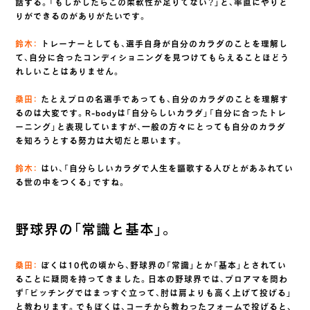
話する。「もしかしたらこの柔軟性が足りてない？」と、率直にやりと
りができるのがありがたいです。
鈴木：
トレーナーとしても、選手自身が自分のカラダのことを理解し
て、自分に合ったコンディショニングを見つけてもらえることほどう
れしいことはありません。
桑田：
たとえプロの名選手であっても、自分のカラダのことを理解す
るのは大変です。R-bodyは「自分らしいカラダ」「自分に合ったトレ
ーニング」と表現していますが、一般の方々にとっても自分のカラダ
を知ろうとする努力は大切だと思います。
鈴木：
はい、「自分らしいカラダで人生を謳歌する人びとがあふれてい
る世の中をつくる」ですね。
野球界の「常識と基本」。
桑田：
ぼくは10代の頃から、野球界の「常識」とか「基本」とされてい
ることに疑問を持ってきました。日本の野球界では、プロアマを問わ
ず「ピッチングではまっすぐ立って、肘は肩よりも高く上げて投げる」
と教わります。でもぼくは、コーチから教わったフォームで投げると、