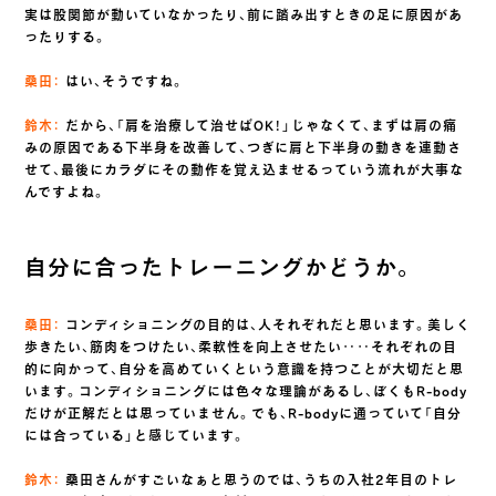
実は股関節が動いていなかったり、前に踏み出すときの足に原因があ
ったりする。
桑田：
はい、そうですね。
鈴木：
だから、「肩を治療して治せばOK！」じゃなくて、まずは肩の痛
みの原因である下半身を改善して、つぎに肩と下半身の動きを連動さ
せて、最後にカラダにその動作を覚え込ませるっていう流れが大事な
んですよね。
自分に合ったトレーニングかどうか。
桑田：
コンディショニングの目的は、人それぞれだと思います。美しく
歩きたい、筋肉をつけたい、柔軟性を向上させたい‥‥それぞれの目
的に向かって、自分を高めていくという意識を持つことが大切だと思
います。コンディショニングには色々な理論があるし、ぼくもR-body
だけが正解だとは思っていません。でも、R-bodyに通っていて「自分
には合っている」と感じています。
鈴木：
桑田さんがすごいなぁと思うのでは、うちの入社2年目のトレ