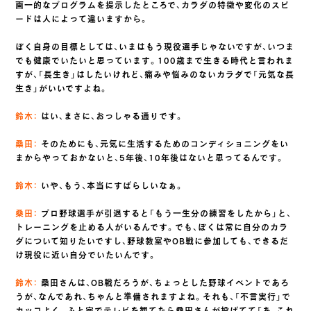
画一的なプログラムを提示したところで、カラダの特徴や変化のスピ
ードは人によって違いますから。
ぼく自身の目標としては、いまはもう現役選手じゃないですが、いつま
でも健康でいたいと思っています。100歳まで生きる時代と言われま
すが、「長生き」はしたいけれど、痛みや悩みのないカラダで「元気な長
生き」がいいですよね。
鈴木：
はい、まさに、おっしゃる通りです。
桑田：
そのためにも、元気に生活するためのコンディショニングをい
まからやっておかないと、5年後、10年後はないと思ってるんです。
鈴木：
いや、もう、本当にすばらしいなぁ。
桑田：
プロ野球選手が引退すると「もう一生分の練習をしたから」と、
トレーニングを止める人がいるんです。でも、ぼくは常に自分のカラ
ダについて知りたいですし、野球教室やOB戦に参加しても、できるだ
け現役に近い自分でいたいんです。
鈴木：
桑田さんは、OB戦だろうが、ちょっとした野球イベントであろ
うが、なんであれ、ちゃんと準備されますよね。それも、「不言実行」で
カッコよく。ふと家でテレビを観てたら桑田さんが投げてて「あ、これ