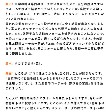
桑田：
中学の時は専門のコーチがいなかったので、自分の投げやすい
フォームで投げて結果が出ていたんです。ところが、高校でに入学し
たら、あらゆるコーチやOBから一斉に「そんなフォームじゃ通用しな
い」と言われました。
言われた通りのフォームで投げ始めたら、全く結果が出なくなりまし
た。案の定、ピッチャーをクビになり外野手に転向することになりま
した。でも、外野手なら返球のフォームを矯正されることはないので、
自分なりのフォームで思い通りに投げられたんです。すると、その球
を見た臨時コーチの一言が、「お前、今の投げ方でマウンドから投げて
みろ」と（笑）。それで、元のフォームに戻したら、高校一年の夏に甲子
園で優勝しました。
鈴木：
すごすぎます（笑）。
桑田：
ところが、プロに進んでからも、全く同じことが起きたんです。
「高校時代に記録を残したかもしれないけど、そのフォームではプロ
は通用しないぞ」と、また監督やコーチから「野球界の常識」を叩き込
まれました。
たとえば、村田兆治さんのフォームを見たらわかりますが、明らかに
右肩を下げて投球しています。ところが、そんな偉人でさえ「肩を下げ
ちゃいけない」と教えるんです。メジャーリーグの歴代エースも、400