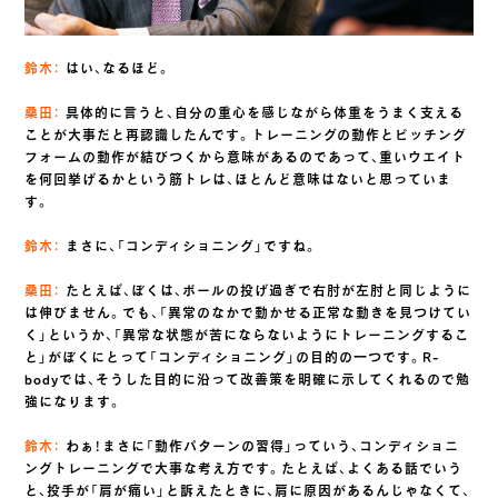
鈴木：
はい、なるほど。
桑田：
具体的に言うと、自分の重心を感じながら体重をうまく支える
ことが大事だと再認識したんです。トレーニングの動作とピッチング
フォームの動作が結びつくから意味があるのであって、重いウエイト
を何回挙げるかという筋トレは、ほとんど意味はないと思っていま
す。
鈴木：
まさに、「コンディショニング」ですね。
桑田：
たとえば、ぼくは、ボールの投げ過ぎで右肘が左肘と同じように
は伸びません。でも、「異常のなかで動かせる正常な動きを見つけてい
く」というか、「異常な状態が苦にならないようにトレーニングするこ
と」がぼくにとって「コンディショニング」の目的の一つです。R-
bodyでは、そうした目的に沿って改善策を明確に示してくれるので勉
強になります。
鈴木：
わぁ！まさに「動作パターンの習得」っていう、コンディショニ
ングトレーニングで大事な考え方です。たとえば、よくある話でいう
と、投手が「肩が痛い」と訴えたときに、肩に原因があるんじゃなくて、