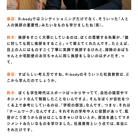
桑田：
R-bodyではコンディショニングだけでなく、そういった「人と
人の挨拶の重要性」みたいなものも学びましたね（笑）。
鈴木：
挨拶をすごく大事にしているのは、ぼくの尊敬する先輩が、「誰
に対しても同じ挨拶をすること」って教えてくれたんです。たとえば、
目上の人にはものすごく丁寧に笑顔で挨拶するけれど、掃除のおばち
ゃんとか宅配便のお兄ちゃんに同じ挨拶をしないのはダメだぞ、っ
て。
桑田：
すばらしい考え方ですね。R-bodyのそういった社員教育は、ど
こから学んだのでしょうか。
鈴木：
ぼくも学生時代はスポーツばっかりやってて、会社の経営やマ
ネジメントなんて勉強したことないんですよ。そんなぼくが会社をつ
くる上で参考にしているのは、「学校の部活」なんです。つまり、それは
「チームワーク」なんですよ。それぞれの学年や人に役割があって、監
督がこう言うから自分はこしなきゃいけないとか。部活を通じてマネ
ジメントみたいなものを学びました。社員教育という点では、本当に
それだけです。