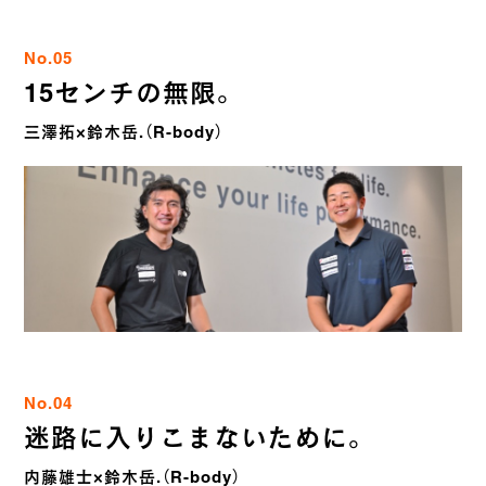
No.05
15センチの無限。
三澤拓×鈴木岳.（R-body）
No.04
迷路に入りこまないために。
内藤雄士×鈴木岳.（R-body）