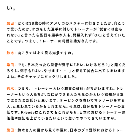
い。
桑田：
ぼくは38歳の時にアメリカのメジャーに行きましたが、向こう
で驚いたのが、ケガをした選手に対してトレーナーが「試合には出ら
れない」と言ったら監督も選手本人も、間髪入れず「OK」と答えていた
ことです。つまり、トレーナーの判断は絶対なんです。
鈴木：
向こうではよく見る光景ですね。
桑田：
でも、日本だったら監督が選手に「おい、いけるだろ？」と聞くだ
ろうし、選手も「はい、やります‥‥！」と答えて試合に出てしまいます
よね。そのギャップにビックリしました。
鈴木：
つまり、「トレーナーという職業の価値」がちがいますね。トレ
ーナーという人たちが、なにができる人たちなのかという認知が日本
ではまだまだ低いと思います。テーピングを巻いてマッサージをする
人、と思われているかもしれません。それは、自分たちトレーナーの責
任です。R-bodyはこれまでもこれからも、日本におけるトレーナーの
価値や認知を上げていきたいという想いでやってきていますが。
桑田：
鈴木さんの目から見て率直に、日本のプロ野球におけるトレー