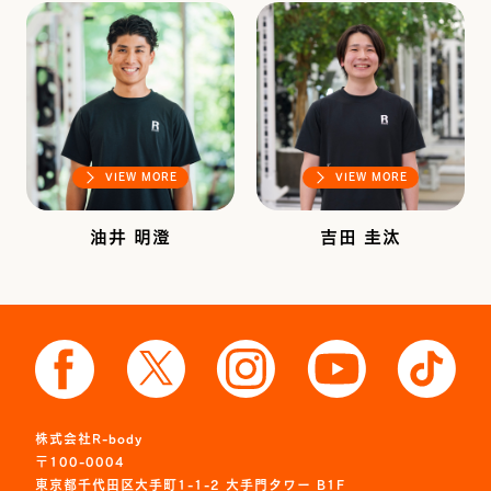
VIEW MORE
VIEW MORE
油井 明澄
吉田 圭汰
株式会社R-body
〒100-0004
東京都千代田区大手町1-1-2 大手門タワー B1F