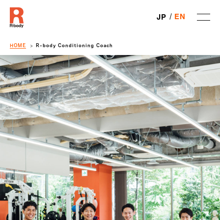
EN
JP
HOME
R-body Conditioning Coach